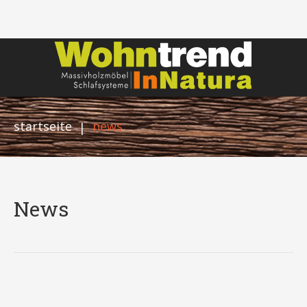
startseite
news
|
News