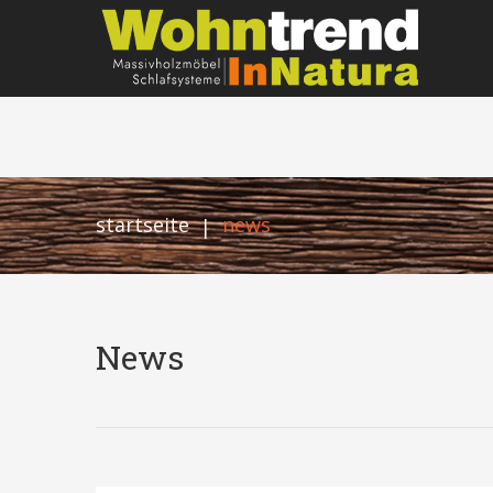
startseite
news
|
News