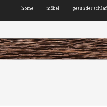
home
möbel
gesunder schlaf
Angebote
Individuelle Beratun
Lagerware
Schlaf nach Maß
Ausstellung
Natürlich gebettet
Esstische
Gartenmöbel
Stühle und Bänke
Schränke und Vitrinen
Couch- und Beistelltische
Sessel
Sofas