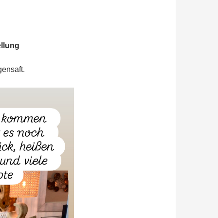
llung
ensaft.