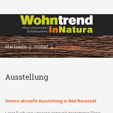
startseite
möbel
ausstellung
|
|
Ausstellung
Unsere aktuelle Ausstellung in Bad Neustadt